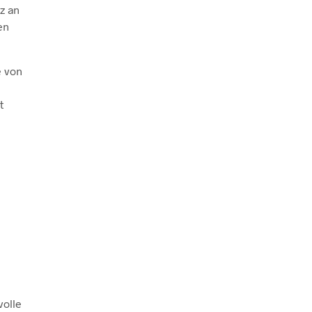
z an
en
e von
t
volle