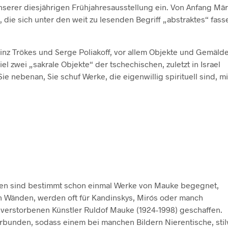
nserer diesjährigen Frühjahresausstellung ein. Von Anfang Mär
 die sich unter den weit zu lesenden Begriff „abstraktes“ fass
nz Trökes und Serge Poliakoff, vor allem Objekte und Gemäld
l zwei „sakrale Objekte“ der tschechischen, zuletzt in Israel
e nebenan, Sie schuf Werke, die eigenwillig spirituell sind, mi
hnen sind bestimmt schon einmal Werke von Mauke begegnet,
an Wänden, werden oft für Kandinskys, Mirós oder manch
 verstorbenen Künstler Ruldof Mauke (1924-1998) geschaffen.
rbunden, sodass einem bei manchen Bildern Nierentische, stil