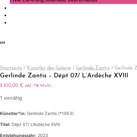
Freie Lieferung innerhalb Deutschlands
Startseite
/
Künstler der Galerie
/
Gerlinde Zantis
/
Gerlinde Z
Gerlinde Zantis – Dépt 07/ L’Ardèche XVIII
2.100,00
€
inkl. 7% MwSt.
1 vorrätig
Künstler*in:
Gerlinde Zantis (*1963)
Titel:
Dépt 07/ L’Ardèche XVIII
Entstehungsjahr:
2023