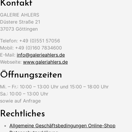
Kontakt
GALERIE AHLERS
Düstere Straße 21
37073 Göttingen
Telefon: +49 (0)551 57056
Mobil: +49 (0)160 7834600
E-Mail:
info@galerieahlers.de
Webseite:
www.galeriahlers.de
Öffnungszeiten
Mi. – Fr.: 10:00 – 13:00 Uhr und 15:00 – 18:00 Uhr
Sa.: 10:00 – 13:00 Uhr
sowie auf Anfrage
Rechtliches
Allgemeine Geschäftsbedingungen Online-Shop