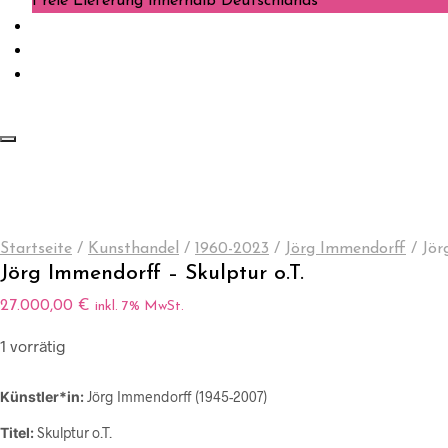
Freie Lieferung innerhalb Deutschlands
Startseite
/
Kunsthandel
/
1960-2023
/
Jörg Immendorff
/
Jörg
Jörg Immendorff – Skulptur o.T.
27.000,00
€
inkl. 7% MwSt.
1 vorrätig
Künstler*in:
Jörg Immendorff (1945-2007)
Titel:
Skulptur o.T.