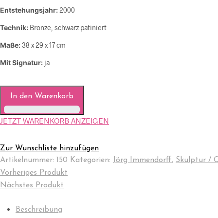
Entstehungsjahr:
2000
Technik:
Bronze, schwarz patiniert
Maße:
38 x 29 x 17 cm
Mit Signatur:
ja
In den Warenkorb
JETZT WARENKORB ANZEIGEN
Zur Wunschliste hinzufügen
Artikelnummer:
150
Kategorien:
Jörg Immendorff
,
Skulptur / 
Vorheriges Produkt
Nächstes Produkt
Beschreibung