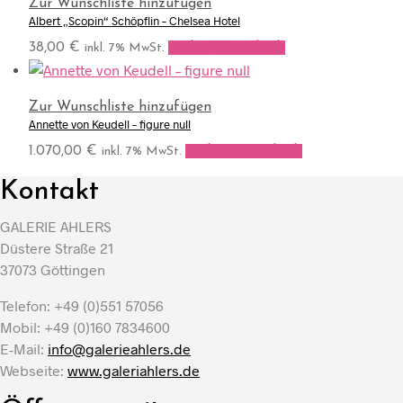
Zur Wunschliste hinzufügen
Albert „Scopin“ Schöpflin – Chelsea Hotel
38,00
€
In den Warenkorb
inkl. 7% MwSt.
Zur Wunschliste hinzufügen
Annette von Keudell – figure null
1.070,00
€
In den Warenkorb
inkl. 7% MwSt.
Kontakt
GALERIE AHLERS
Düstere Straße 21
37073 Göttingen
Telefon: +49 (0)551 57056
Mobil: +49 (0)160 7834600
E-Mail:
info@galerieahlers.de
Webseite:
www.galeriahlers.de