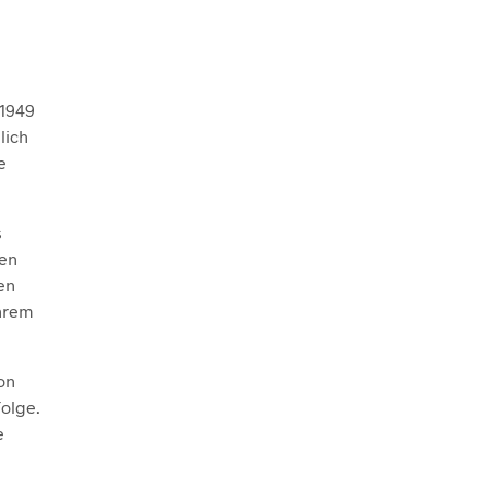
 1949
lich
e
s
nen
en
ihrem
on
olge.
e