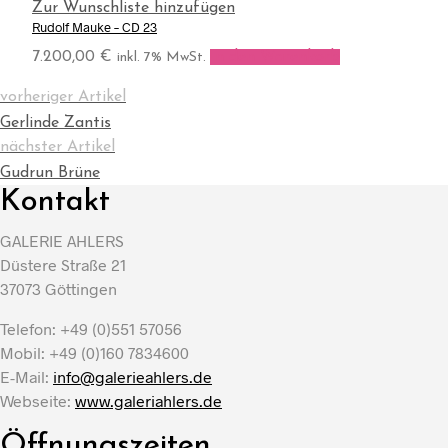
Zur Wunschliste hinzufügen
Rudolf Mauke – CD 23
7.200,00
€
In den Warenkorb
inkl. 7% MwSt.
vorheriger Artikel
Gerlinde Zantis
nächster Artikel
Gudrun Brüne
Kontakt
GALERIE AHLERS
Düstere Straße 21
37073 Göttingen
Telefon: +49 (0)551 57056
Mobil: +49 (0)160 7834600
E-Mail:
info@galerieahlers.de
Webseite:
www.galeriahlers.de
Öffnungszeiten