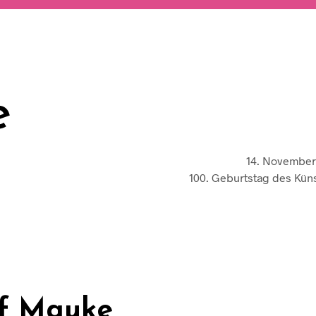
e
14. November
100. Geburtstag des Küns
f Mauke