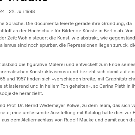
24 – 22. Juli 1998
sche Sprache. Die documenta feierte gerade ihre Gründung, da
ttloff an der Hochschule für Bildende Künste in Berlin ab. Von
er Zeit: Wohin steuert die Kunst, wie abstrakt, wie gegenständ
ialismus sind noch spürbar, die Repressionen liegen zurück, di
alsbald die figurative Malerei und entwickelt zum Ende seine
prematischen Konstruktivismus« und bezieht sich damit auf ei
55 und 1957 finden sich »verschieden breite, mit Graphitstrich
st lasierend und in hellem Ton gehalten«, so Carina Plath in 
sobjekte heranzieht.
 und Prof. Dr. Bernd Wedemeyer-Kolwe, zu dem Team, das sich v
te; eine umfassende Ausstellung mit Katalog hatte dies zur F
 aus dem Ateliernachlass von Rudolf Mauke und damit auch di