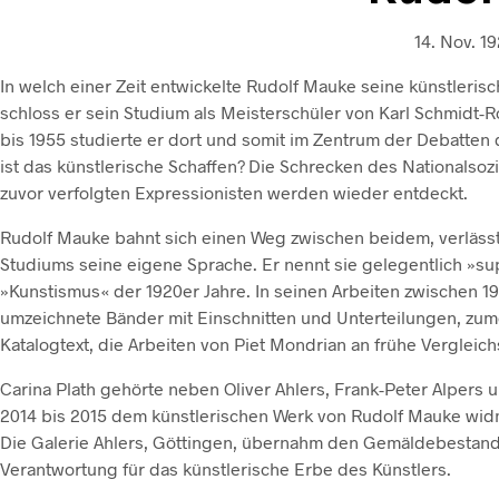
14. Nov. 19
In welch einer Zeit entwickelte Rudolf Mauke seine künstleri
schloss er sein Studium als Meisterschüler von Karl Schmidt-Ro
bis 1955 studierte er dort und somit im Zentrum der Debatten d
ist das künstlerische Schaffen? Die Schrecken des Nationalsoz
zuvor verfolgten Expressionisten werden wieder entdeckt.
Rudolf Mauke bahnt sich einen Weg zwischen beidem, verlässt 
Studiums seine eigene Sprache. Er nennt sie gelegentlich »su
»Kunstismus« der 1920er Jahre. In seinen Arbeiten zwischen 19
umzeichnete Bänder mit Einschnitten und Unterteilungen, zumei
Katalogtext, die Arbeiten von Piet Mondrian an frühe Vergleich
Carina Plath gehörte neben Oliver Ahlers, Frank-Peter Alpers
2014 bis 2015 dem künstlerischen Werk von Rudolf Mauke widme
Die Galerie Ahlers, Göttingen, übernahm den Gemäldebestand
Verantwortung für das künstlerische Erbe des Künstlers.