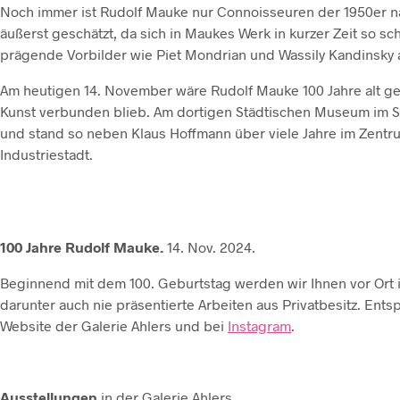
Noch immer ist Rudolf Mauke nur Connoisseuren der 1950er 
äußerst geschätzt, da sich in Maukes Werk in kurzer Zeit so
prägende Vorbilder wie Piet Mondrian und Wassily Kandinsky 
Am heutigen 14. November wäre Rudolf Mauke 100 Jahre alt gew
Kunst verbunden blieb. Am dortigen Städtischen Museum im 
und stand so neben Klaus Hoffmann über viele Jahre im Zentr
Industriestadt.
100 Jahre Rudolf Mauke.
14. Nov. 2024.
Beginnend mit dem 100. Geburtstag werden wir Ihnen vor Ort i
darunter auch nie präsentierte Arbeiten aus Privatbesitz. Ents
Website der Galerie Ahlers und bei
Instagram
.
Ausstellungen
in der Galerie Ahlers