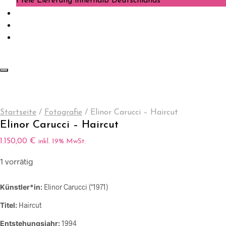
Freie Lieferung innerhalb Deutschlands
Startseite
/
Fotografie
/
Elinor Carucci – Haircut
Elinor Carucci – Haircut
1.150,00
€
inkl. 19% MwSt.
1 vorrätig
Künstler*in:
Elinor Carucci (*1971)
Titel:
Haircut
Entstehungsjahr:
1994