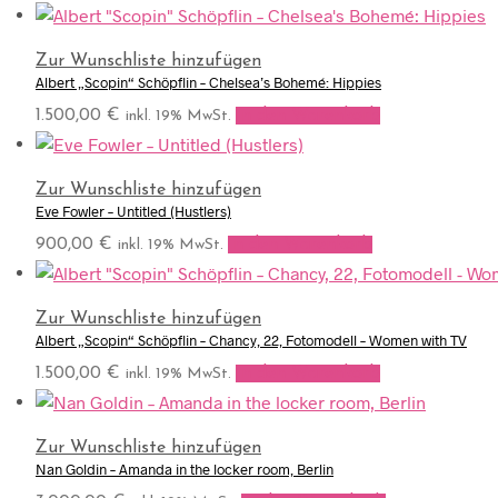
Zur Wunschliste hinzufügen
Albert „Scopin“ Schöpflin – Chelsea’s Bohemé: Hippies
1.500,00
€
In den Warenkorb
inkl. 19% MwSt.
Zur Wunschliste hinzufügen
Eve Fowler – Untitled (Hustlers)
900,00
€
In den Warenkorb
inkl. 19% MwSt.
Zur Wunschliste hinzufügen
Albert „Scopin“ Schöpflin – Chancy, 22, Fotomodell – Women with TV
1.500,00
€
In den Warenkorb
inkl. 19% MwSt.
Zur Wunschliste hinzufügen
Nan Goldin – Amanda in the locker room, Berlin