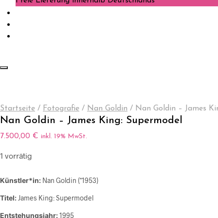
Freie Lieferung innerhalb Deutschlands
Startseite
/
Fotografie
/
Nan Goldin
/
Nan Goldin – James Ki
Nan Goldin – James King: Supermodel
7.500,00
€
inkl. 19% MwSt.
1 vorrätig
Künstler*in:
Nan Goldin (*1953)
Titel:
James King: Supermodel
Entstehungsjahr:
1995