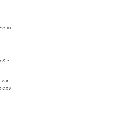
og in
n Sie
 wir
e des