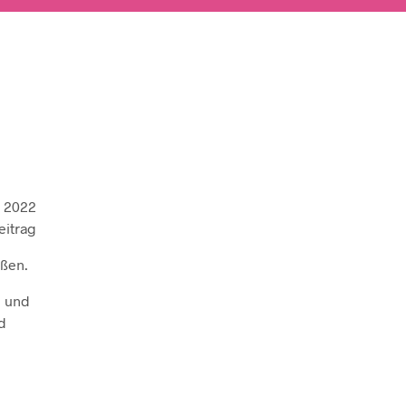
i 2022
eitrag
üßen.
e und
d